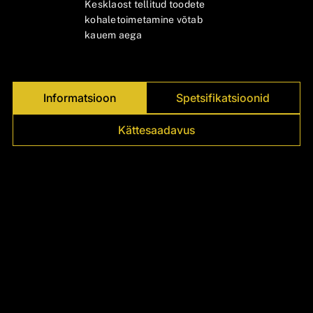
Γ
Kesklaost tellitud toodete
kohaletoimetamine võtab
kauem aega
Informatsioon
Spetsifikatsioonid
Kättesaadavus