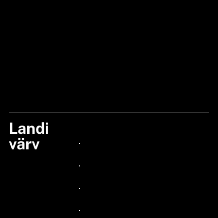
Landi
BROWNIE NO NUTS
värv
24px Title
24px Title
24px Title