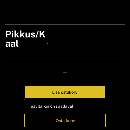
24px Title
24px Title
Pikkus/K
24px Title
aal
24px Title
—
Lisa ostukorvi
Teavita kui on saadaval
Osta kohe