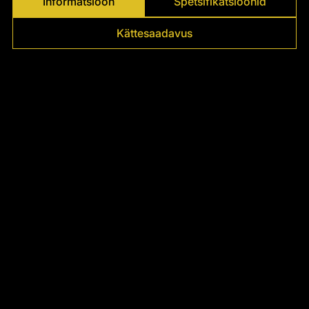
Informatsioon
Spetsifikatsioonid
Kättesaadavus