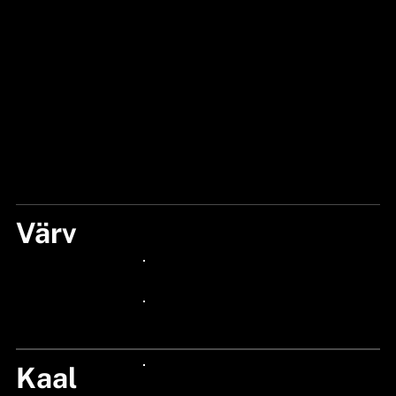
Värv
SILVER
24px Title
24px Title
Kaal
24px Title