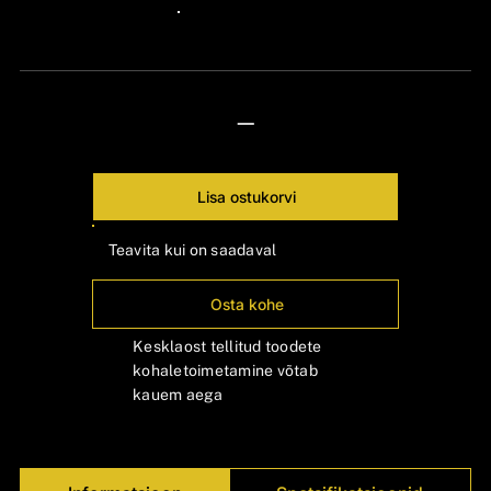
Γ
24px Title
—
Lisa ostukorvi
Teavita kui on saadaval
Osta kohe
Kesklaost tellitud toodete
kohaletoimetamine võtab
kauem aega