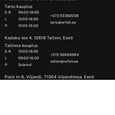
Tartu kauplus
E-R
09:00-18:00
+372 53382008
L
10:00-16:00
tartu@wfish.ee
P
10:00-16:00
Kadaka tee 4, 12618 Tallinn, Eesti
Tallinna kauplus
E-R
10:00-19:00
+372 56669984
L
09:00-16:00
tallinn@wfish.ee
P
Suletud
Posti tn 6, Viljandi, 71004 Viljandimaa, Eesti
Viljandi kauplus
E-R
10:00-18:00
+372 58510424
L
09:00-15:00
viljandi@wfish.ee
P
Suletud