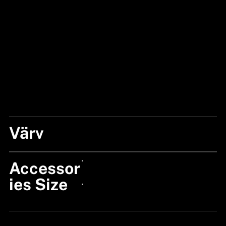
Värv
WOOD
Accessor
24px Title
ies Size
24px Title