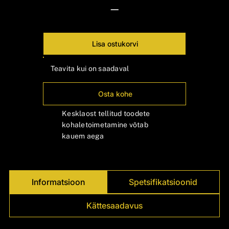
Γ
—
Lisa ostukorvi
Teavita kui on saadaval
Osta kohe
Kesklaost tellitud toodete
kohaletoimetamine võtab
kauem aega
Informatsioon
Spetsifikatsioonid
Kättesaadavus