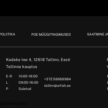
OLIITIKA
SAATMINE J
POE MÜÜGITINGIMUSED
Kadaka tee 4, 12618 Tallinn, Eesti
Tallinna kauplus
E-R
10:00-19:00
+372 56669984
L
09:00-16:00
tallinn@wfish.ee
P
Suletud
OÜ Wfish 2025