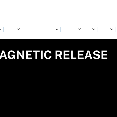
NORRA
RIIDED & JALANÕUD
TARVIKUD
TALV
KINGID
MAGNETIC RELEASE