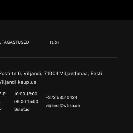
A TAGASTUSED
TUGI
Posti tn 6, Viljandi, 71004 Viljandimaa, Eesti
Viljandi kauplus
E-R
10:00-18:00
+372 58510424
L
09:00-15:00
viljandi@wfish.ee
P
Suletud