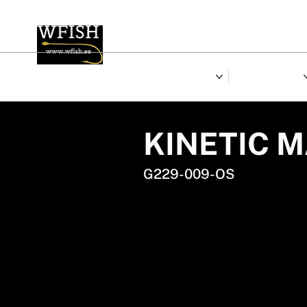
LANDID
RULLID & RIDVAD
KINETIC 
G229-009-OS