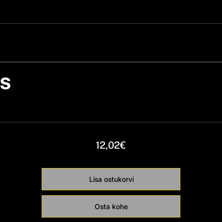
SININE
s
ONE SIZE
12,02€
Lisa ostukorvi
Osta kohe