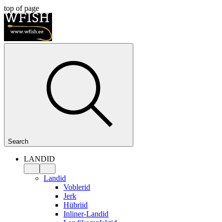
top of page
Search
LANDID
Landid
Voblerid
Jerk
Hübriid
Inliner-Landid