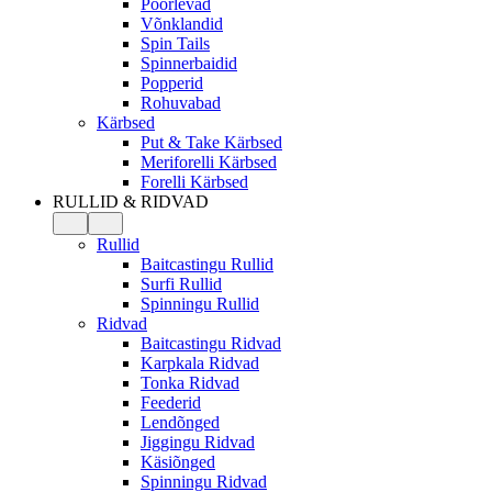
Pöörlevad
Võnklandid
Spin Tails
Spinnerbaidid
Popperid
Rohuvabad
Kärbsed
Put & Take Kärbsed
Meriforelli Kärbsed
Forelli Kärbsed
RULLID & RIDVAD
Rullid
Baitcastingu Rullid
Surfi Rullid
Spinningu Rullid
Ridvad
Baitcastingu Ridvad
Karpkala Ridvad
Tonka Ridvad
Feederid
Lendõnged
Jiggingu Ridvad
Käsiõnged
Spinningu Ridvad