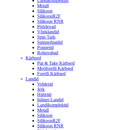
Landikomplektid
Metall
Silikoon
SilikoonR2F
Silikoon RNR
Pöörlevad
Võnklandid
Spin Tails
Spinnerbaidid
Popperid
Rohuvabad
Kärbsed
Put & Take Kärbsed
Meriforelli Kärbsed
Forelli Kärbsed
Landid
Voblerid
Jerk
Hübriid
Inliner-Landid
Landikomplektid
Metall
Silikoon
SilikoonR2F
Silikoon RNR