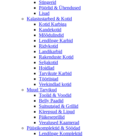
Stingerid
Pöörlid & Ühendused
Lisad
Kalastustarbed & Kotid
Kotid Karbiga
Kandekotid
Mõõdulindid
Lendõnge Karbid
Ridvkotid
Landikarbid
Rakenduste Kotid
Seljakotid
Hoidlad
Tarvikute Karbid
Tööriistad
Veekindlad kotid
Muud Tarvikud
Toolid & Voodid
Belly Paadid
Suitsutajad & Grillid
Kleepsud & Lipud
Päikeseprillid
Veealused Kaamerad
Püügikomplektid & Söödad
Lendõnge Komplektid