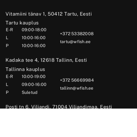
Vitamiini tänav 1, 50412 Tartu, Eesti
Tartu kauplus
E-R
09:00-18:00
+372 53382008
L
10:00-16:00
tartu@wfish.ee
P
10:00-16:00
Kadaka tee 4, 12618 Tallinn, Eesti
Tallinna kauplus
E-R
10:00-19:00
+372 56669984
L
09:00-16:00
tallinn@wfish.ee
P
Suletud
Posti tn 6, Viljandi, 71004 Viljandimaa, Eesti
Viljandi kauplus
E-R
10:00-18:00
+372 58510424
L
09:00-15:00
viljandi@wfish.ee