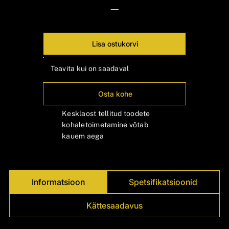
Γ
—
Lisa ostukorvi
Teavita kui on saadaval
Osta kohe
Kesklaost tellitud toodete
kohaletoimetamine võtab
kauem aega
Informatsioon
Spetsifikatsioonid
Kättesaadavus