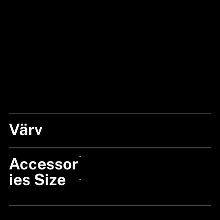
Värv
BLACK
Accessor
24px Title
ies Size
24px Title