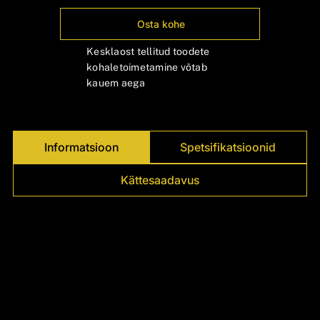
Γ
Osta kohe
Kesklaost tellitud toodete
kohaletoimetamine võtab
kauem aega
Informatsioon
Spetsifikatsioonid
Kättesaadavus