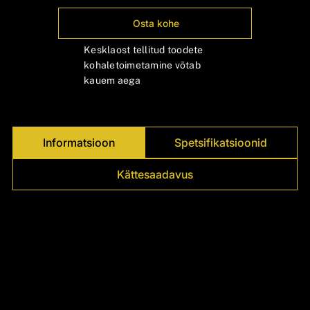
Γ
Osta kohe
Kesklaost tellitud toodete
kohaletoimetamine võtab
kauem aega
Informatsioon
Spetsifikatsioonid
Kättesaadavus