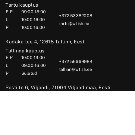
Tartu kauplus
E-R
09:00-18:00
+372 53382008
L
10:00-16:00
tartu@wfish.ee
P
10:00-16:00
Kadaka tee 4, 12618 Tallinn, Eesti
Tallinna kauplus
E-R
10:00-19:00
+372 56669984
L
09:00-16:00
tallinn@wfish.ee
P
Suletud
Posti tn 6, Viljandi, 71004 Viljandimaa, Eesti
Viljandi kauplus
E-R
10:00-18:00
+372 58510424
L
09:00-15:00
viljandi@wfish.ee
P
Suletud
OÜ Wfish 2025