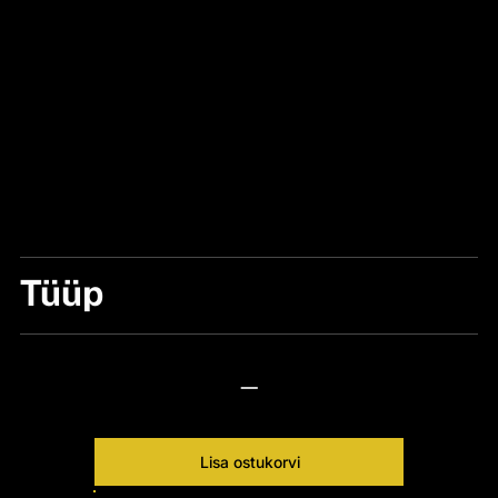
Tüüp
QUICK SNAP
—
Lisa ostukorvi