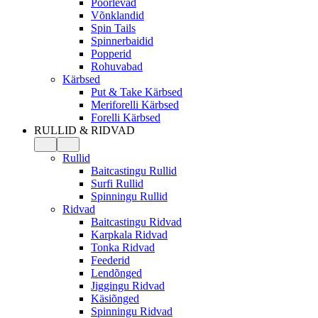
Pöörlevad
Võnklandid
Spin Tails
Spinnerbaidid
Popperid
Rohuvabad
Kärbsed
Put & Take Kärbsed
Meriforelli Kärbsed
Forelli Kärbsed
RULLID & RIDVAD
Rullid
Baitcastingu Rullid
Surfi Rullid
Spinningu Rullid
Ridvad
Baitcastingu Ridvad
Karpkala Ridvad
Tonka Ridvad
Feederid
Lendõnged
Jiggingu Ridvad
Käsiõnged
Spinningu Ridvad