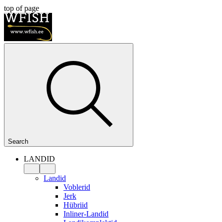
top of page
Search
LANDID
Landid
Voblerid
Jerk
Hübriid
Inliner-Landid