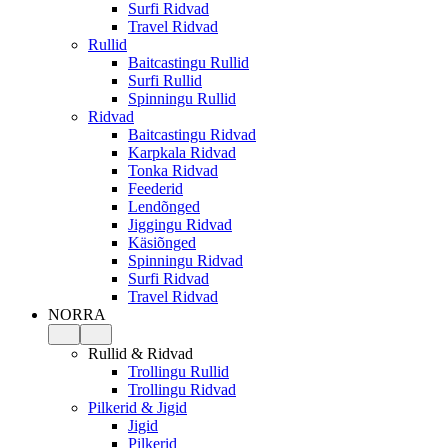
Surfi Ridvad
Travel Ridvad
Rullid
Baitcastingu Rullid
Surfi Rullid
Spinningu Rullid
Ridvad
Baitcastingu Ridvad
Karpkala Ridvad
Tonka Ridvad
Feederid
Lendõnged
Jiggingu Ridvad
Käsiõnged
Spinningu Ridvad
Surfi Ridvad
Travel Ridvad
NORRA
Rullid & Ridvad
Trollingu Rullid
Trollingu Ridvad
Pilkerid & Jigid
Jigid
Pilkerid