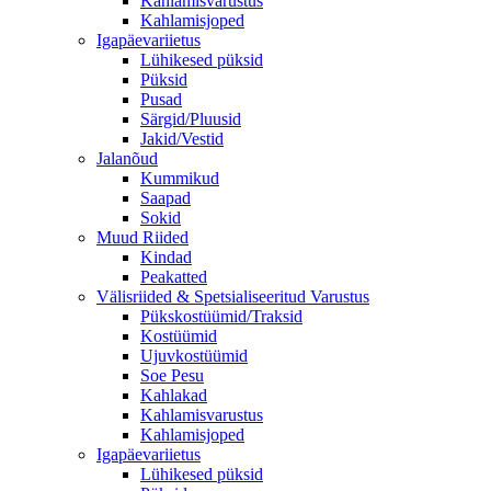
Kahlamisvarustus
Kahlamisjoped
Igapäevariietus
Lühikesed püksid
Püksid
Pusad
Särgid/Pluusid
Jakid/Vestid
Jalanõud
Kummikud
Saapad
Sokid
Muud Riided
Kindad
Peakatted
Välisriided & Spetsialiseeritud Varustus
Pükskostüümid/Traksid
Kostüümid
Ujuvkostüümid
Soe Pesu
Kahlakad
Kahlamisvarustus
Kahlamisjoped
Igapäevariietus
Lühikesed püksid