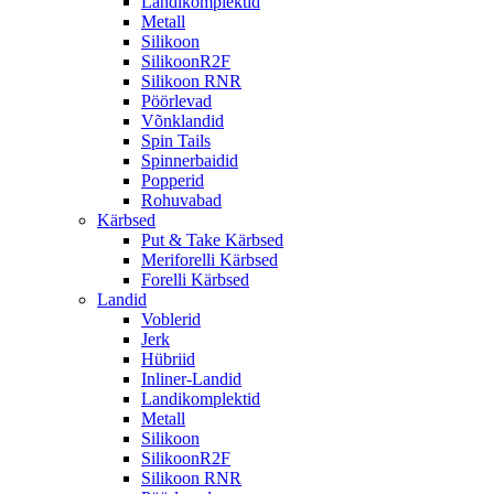
Landikomplektid
Metall
Silikoon
SilikoonR2F
Silikoon RNR
Pöörlevad
Võnklandid
Spin Tails
Spinnerbaidid
Popperid
Rohuvabad
Kärbsed
Put & Take Kärbsed
Meriforelli Kärbsed
Forelli Kärbsed
Landid
Voblerid
Jerk
Hübriid
Inliner-Landid
Landikomplektid
Metall
Silikoon
SilikoonR2F
Silikoon RNR