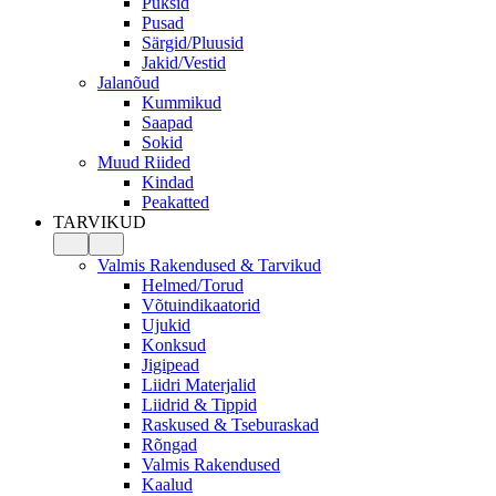
Püksid
Pusad
Särgid/Pluusid
Jakid/Vestid
Jalanõud
Kummikud
Saapad
Sokid
Muud Riided
Kindad
Peakatted
TARVIKUD
Valmis Rakendused & Tarvikud
Helmed/Torud
Võtuindikaatorid
Ujukid
Konksud
Jigipead
Liidri Materjalid
Liidrid & Tippid
Raskused & Tseburaskad
Rõngad
Valmis Rakendused
Kaalud