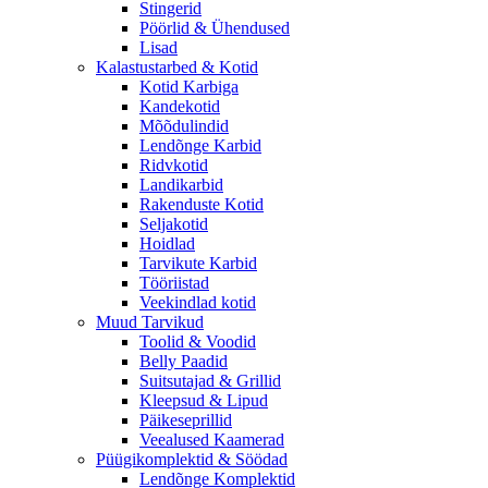
Stingerid
Pöörlid & Ühendused
Lisad
Kalastustarbed & Kotid
Kotid Karbiga
Kandekotid
Mõõdulindid
Lendõnge Karbid
Ridvkotid
Landikarbid
Rakenduste Kotid
Seljakotid
Hoidlad
Tarvikute Karbid
Tööriistad
Veekindlad kotid
Muud Tarvikud
Toolid & Voodid
Belly Paadid
Suitsutajad & Grillid
Kleepsud & Lipud
Päikeseprillid
Veealused Kaamerad
Püügikomplektid & Söödad
Lendõnge Komplektid