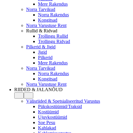
Mere Rakendus
Norra Tarvikud
Norra Rakendus
Kongitsad
Norra Varustuse Rent
Rullid & Ridvad
Trollingu Rullid
Trollingu Ridvad
Pilkerid & Jigid
Jigid
Pilkerid
Mere Rakendus
Norra Tarvikud
Norra Rakendus
Kongitsad
Norra Varustuse Rent
RIIDED & JALANÕUD
Välisriided & Spetsialiseeritud Varustus
Pükskostüümid/Traksid
Kostüümid
Ujuvkostüümid
Soe Pesu
Kahlakad