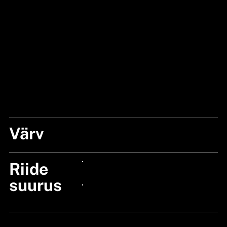
Värv
Ranger Green
Riide
24px Title
suurus
24px Title