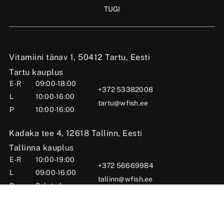
TUGI
Vitamiini tänav 1, 50412 Tartu, Eesti
Tartu kauplus
E-R
09:00-18:00
+372 53382008
L
10:00-16:00
tartu@wfish.ee
P
10:00-16:00
Kadaka tee 4, 12618 Tallinn, Eesti
Tallinna kauplus
E-R
10:00-19:00
+372 56669984
L
09:00-16:00
tallinn@wfish.ee
P
Suletud
Posti tn 6, Viljandi, 71004 Viljandimaa, Eesti
Viljandi kauplus