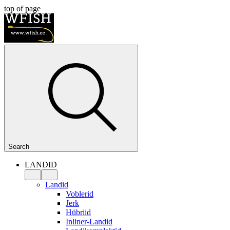
top of page
Search
LANDID
Landid
Voblerid
Jerk
Hübriid
Inliner-Landid