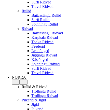
Surfi Ridvad
Travel Ridvad
Rullid
Baitcastingu Rullid
Surfi Rullid
Spinningu Rullid
Ridvad
Baitcastingu Ridvad
Karpkala Ridvad
Tonka Ridvad
Feederid
Lendõnged
Jiggingu Ridvad
Käsiõnged
Spinningu Ridvad
Surfi Ridvad
Travel Ridvad
NORRA
Rullid & Ridvad
Trollingu Rullid
Trollingu Ridvad
Pilkerid & Jigid
Jigid
Pilkerid