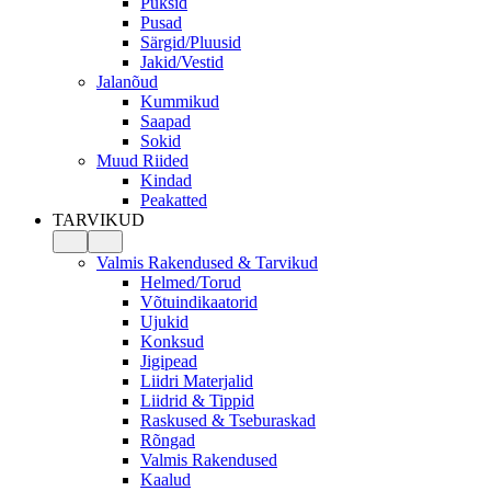
Püksid
Pusad
Särgid/Pluusid
Jakid/Vestid
Jalanõud
Kummikud
Saapad
Sokid
Muud Riided
Kindad
Peakatted
TARVIKUD
Valmis Rakendused & Tarvikud
Helmed/Torud
Võtuindikaatorid
Ujukid
Konksud
Jigipead
Liidri Materjalid
Liidrid & Tippid
Raskused & Tseburaskad
Rõngad
Valmis Rakendused
Kaalud