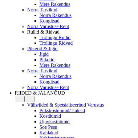
Mere Rakendus
Norra Tarvikud
Norra Rakendus
Kongitsad
Norra Varustuse Rent
Rullid & Ridvad
Trollingu Rullid
Trollingu Ridvad
Pilkerid & Jigid
Jigid
Pilkerid
Mere Rakendus
Norra Tarvikud
Norra Rakendus
Kongitsad
Norra Varustuse Rent
RIIDED & JALANÕUD
Välisriided & Spetsialiseeritud Varustus
Pükskostüümid/Traksid
Kostüümid
Ujuvkostüümid
Soe Pesu
Kahlakad