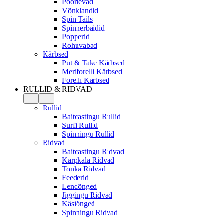
Pöörlevad
Võnklandid
Spin Tails
Spinnerbaidid
Popperid
Rohuvabad
Kärbsed
Put & Take Kärbsed
Meriforelli Kärbsed
Forelli Kärbsed
RULLID & RIDVAD
Rullid
Baitcastingu Rullid
Surfi Rullid
Spinningu Rullid
Ridvad
Baitcastingu Ridvad
Karpkala Ridvad
Tonka Ridvad
Feederid
Lendõnged
Jiggingu Ridvad
Käsiõnged
Spinningu Ridvad