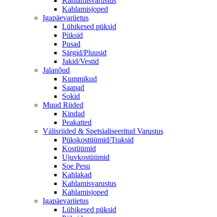
Kahlamisvarustus
Kahlamisjoped
Igapäevariietus
Lühikesed püksid
Püksid
Pusad
Särgid/Pluusid
Jakid/Vestid
Jalanõud
Kummikud
Saapad
Sokid
Muud Riided
Kindad
Peakatted
Välisriided & Spetsialiseeritud Varustus
Pükskostüümid/Traksid
Kostüümid
Ujuvkostüümid
Soe Pesu
Kahlakad
Kahlamisvarustus
Kahlamisjoped
Igapäevariietus
Lühikesed püksid