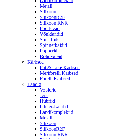
Landikomplektid
Metall
Silikoon
SilikoonR2F
Silikoon RNR
Pöörlevad
Võnklandid
Spin Tails
Spinnerbaidid
Popperid
Rohuvabad
Kärbsed
Put & Take Kärbsed
Meriforelli Kärbsed
Forelli Kärbsed
Landid
Voblerid
Jerk
Hübriid
Inliner-Landid
Landikomplektid
Metall
Silikoon
SilikoonR2F
Silikoon RNR