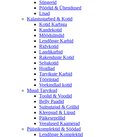
Stingerid
Pöörlid & Ühendused
Lisad
Kalastustarbed & Kotid
Kotid Karbiga
Kandekotid
Mõõdulindid
Lendõnge Karbid
Ridvkotid
Landikarbid
Rakenduste Kotid
Seljakotid
Hoidlad
Tarvikute Karbid
Tööriistad
Veekindlad kotid
Muud Tarvikud
Toolid & Voodid
Belly Paadid
Suitsutajad & Grillid
Kleepsud & Lipud
Päikeseprillid
Veealused Kaamerad
Püügikomplektid & Söödad
Lendõnge Komplektid