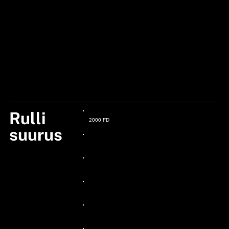
Rulli
2000 FD
suurus
24px Title
24px Title
24px Title
24px Title