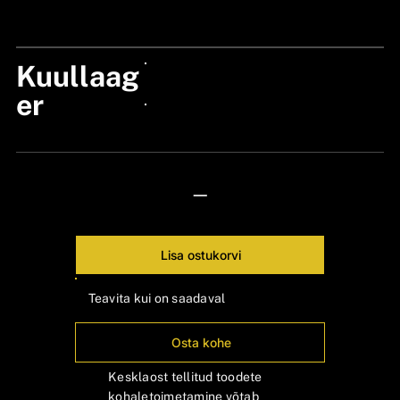
24px Title
Kuullaag
24px Title
er
24px Title
—
Lisa ostukorvi
Teavita kui on saadaval
Osta kohe
Kesklaost tellitud toodete
kohaletoimetamine võtab