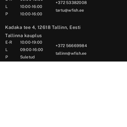
+372 53382008
L
10:00-16:00
tartu@wfish.ee
P
10:00-16:00
Kadaka tee 4, 12618 Tallinn, Eesti
Tallinna kauplus
E-R
10:00-19:00
+372 56669984
L
09:00-16:00
tallinn@wfish.ee
P
Suletud
Posti tn 6, Viljandi, 71004 Viljandimaa, Eesti
Viljandi kauplus
E-R
10:00-18:00
+372 58510424
L
09:00-15:00
viljandi@wfish.ee
P
Suletud
OÜ Wfish 2025