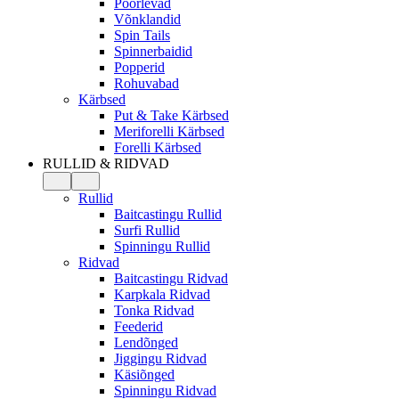
Pöörlevad
Võnklandid
Spin Tails
Spinnerbaidid
Popperid
Rohuvabad
Kärbsed
Put & Take Kärbsed
Meriforelli Kärbsed
Forelli Kärbsed
RULLID & RIDVAD
Rullid
Baitcastingu Rullid
Surfi Rullid
Spinningu Rullid
Ridvad
Baitcastingu Ridvad
Karpkala Ridvad
Tonka Ridvad
Feederid
Lendõnged
Jiggingu Ridvad
Käsiõnged
Spinningu Ridvad