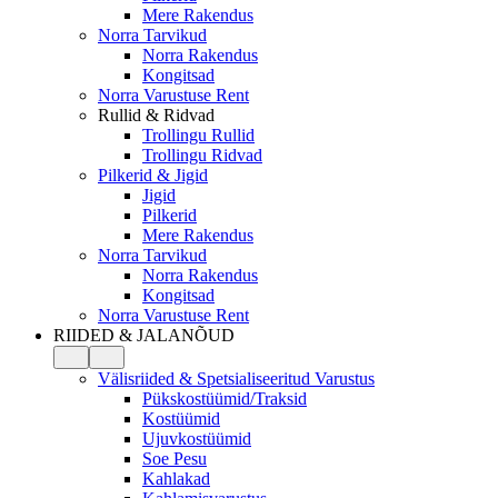
Mere Rakendus
Norra Tarvikud
Norra Rakendus
Kongitsad
Norra Varustuse Rent
Rullid & Ridvad
Trollingu Rullid
Trollingu Ridvad
Pilkerid & Jigid
Jigid
Pilkerid
Mere Rakendus
Norra Tarvikud
Norra Rakendus
Kongitsad
Norra Varustuse Rent
RIIDED & JALANÕUD
Välisriided & Spetsialiseeritud Varustus
Pükskostüümid/Traksid
Kostüümid
Ujuvkostüümid
Soe Pesu
Kahlakad