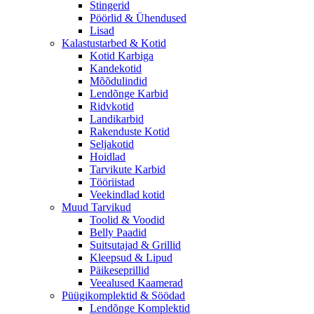
Stingerid
Pöörlid & Ühendused
Lisad
Kalastustarbed & Kotid
Kotid Karbiga
Kandekotid
Mõõdulindid
Lendõnge Karbid
Ridvkotid
Landikarbid
Rakenduste Kotid
Seljakotid
Hoidlad
Tarvikute Karbid
Tööriistad
Veekindlad kotid
Muud Tarvikud
Toolid & Voodid
Belly Paadid
Suitsutajad & Grillid
Kleepsud & Lipud
Päikeseprillid
Veealused Kaamerad
Püügikomplektid & Söödad
Lendõnge Komplektid