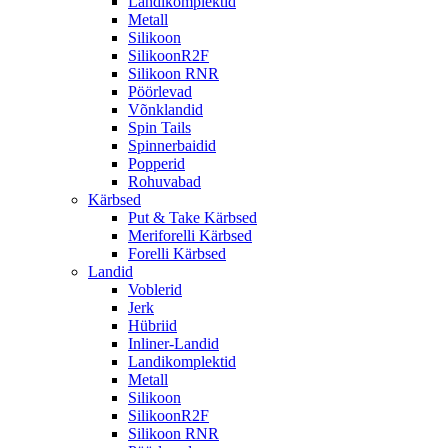
Landikomplektid
Metall
Silikoon
SilikoonR2F
Silikoon RNR
Pöörlevad
Võnklandid
Spin Tails
Spinnerbaidid
Popperid
Rohuvabad
Kärbsed
Put & Take Kärbsed
Meriforelli Kärbsed
Forelli Kärbsed
Landid
Voblerid
Jerk
Hübriid
Inliner-Landid
Landikomplektid
Metall
Silikoon
SilikoonR2F
Silikoon RNR