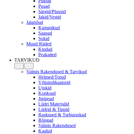
Püksid
Pusad
Särgid/Pluusid
Jakid/Vestid
Jalanõud
Kummikud
Saapad
Sokid
Muud Riided
Kindad
Peakatted
TARVIKUD
Valmis Rakendused & Tarvikud
Helmed/Torud
Võtuindikaatorid
Ujukid
Konksud
Jigipead
Liidri Materjalid
Liidrid & Tippid
Raskused & Tseburaskad
Rõngad
Valmis Rakendused
Kaalud