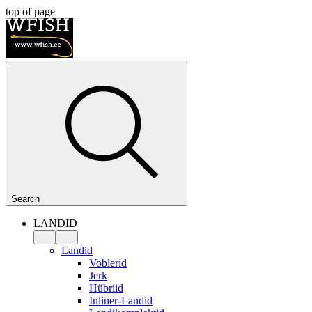
top of page
Search
LANDID
Landid
Voblerid
Jerk
Hübriid
Inliner-Landid