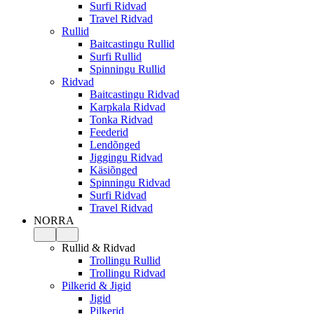
Surfi Ridvad
Travel Ridvad
Rullid
Baitcastingu Rullid
Surfi Rullid
Spinningu Rullid
Ridvad
Baitcastingu Ridvad
Karpkala Ridvad
Tonka Ridvad
Feederid
Lendõnged
Jiggingu Ridvad
Käsiõnged
Spinningu Ridvad
Surfi Ridvad
Travel Ridvad
NORRA
Rullid & Ridvad
Trollingu Rullid
Trollingu Ridvad
Pilkerid & Jigid
Jigid
Pilkerid