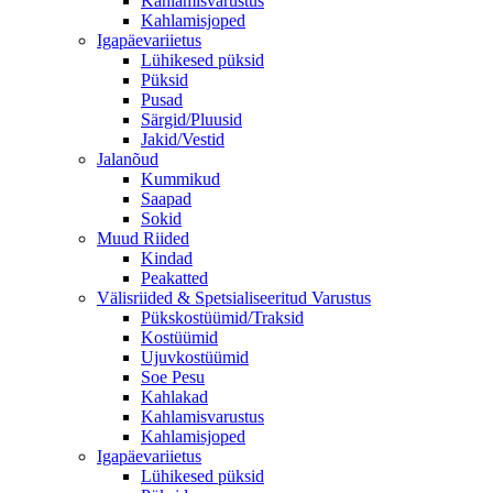
Kahlamisvarustus
Kahlamisjoped
Igapäevariietus
Lühikesed püksid
Püksid
Pusad
Särgid/Pluusid
Jakid/Vestid
Jalanõud
Kummikud
Saapad
Sokid
Muud Riided
Kindad
Peakatted
Välisriided & Spetsialiseeritud Varustus
Pükskostüümid/Traksid
Kostüümid
Ujuvkostüümid
Soe Pesu
Kahlakad
Kahlamisvarustus
Kahlamisjoped
Igapäevariietus
Lühikesed püksid