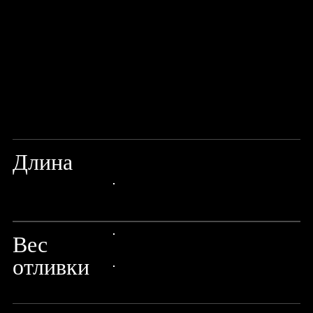
Длина
7'1"/213СМ
24px Title
Вес
24px Title
отливки
24px Title