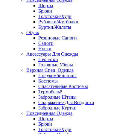
Повседневная Одежда
Шорты
Брюки
Толстовки/Худи
Рубашки/Футболки
Куртки/Жилеты
Обувь
Резиновые Сапоги
Сапоги
Носки
Аксессуары Для Одежды
Перчатки
Головные Уборы
Верхняя Спец. Одежда
Полукомбинезоны
Костюмы
Спасательные Костюмы
Термобельё
Забродные Штаны
Снаряжение Для Вейдинга
Забродные Куртки
Повседневная Одежда
Шорты
Брюки
Толстовки/Худи