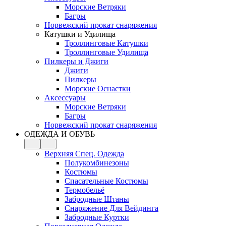
Морские Ветряки
Багры
Норвежский прокат снаряжения
Катушки и Удилища
Троллинговые Катушки
Троллинговые Удилища
Пилкеры и Джиги
Джиги
Пилкеры
Морские Оснастки
Аксессуары
Морские Ветряки
Багры
Норвежский прокат снаряжения
ОДЕЖДА И ОБУВЬ
Верхняя Спец. Одежда
Полукомбинезоны
Костюмы
Спасательные Костюмы
Термобельё
Забродные Штаны
Снаряжение Для Вейдинга
Забродные Куртки