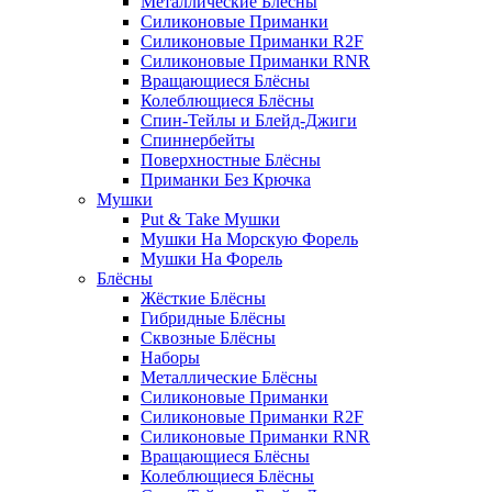
Металлические Блёсны
Силиконовые Приманки
Силиконовые Приманки R2F
Силиконовые Приманки RNR
Вращающиеся Блёсны
Колеблющиеся Блёсны
Спин-Тейлы и Блейд-Джиги
Спиннербейты
Поверхностные Блёсны
Приманки Без Крючка
Мушки
Put & Take Мушки
Мушки На Морскую Форель
Мушки На Форель
Блёсны
Жёсткие Блёсны
Гибридные Блёсны
Сквозные Блёсны
Наборы
Металлические Блёсны
Силиконовые Приманки
Силиконовые Приманки R2F
Силиконовые Приманки RNR
Вращающиеся Блёсны
Колеблющиеся Блёсны