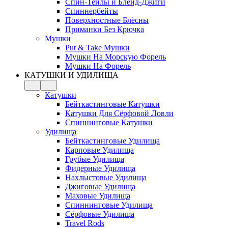
Спин-Тейлы и Блейд-Джиги
Спиннербейты
Поверхностные Блёсны
Приманки Без Крючка
Мушки
Put & Take Мушки
Мушки На Морскую Форель
Мушки На Форель
КАТУШКИ И УДИЛИЩА
Катушки
Бейткастинговые Катушки
Катушки Для Сёрфовой Ловли
Спиннинговые Катушки
Удилища
Бейткастинговые Удилища
Карповые Удилища
Грубые Удилища
Фидерные Удилища
Нахлыстовые Удилища
Джиговые Удилища
Маховые Удилища
Спиннинговые Удилища
Сёрфовые Удилища
Travel Rods