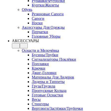
Рубашки/Футболки
Куртки/Жилеты
Обувь
Резиновые Сапоги
Сапоги
Носки
Аксессуары Для Одежды
Перчатки
Головные Уборы
АКСЕССУАРЫ
Оснасти и Мелочёвка
Бусины/Трубки
Сигнализаторы Поклёвки
Поплавки
Крючки
Джиг-Головки
Материалы Для Лидеров
Лидеры и Типпеты
Груза/Грузила
Пропускные Кольца
Готовые Оснастки
Весы
Стингеры
Вертлюги/Застёжки/Трубочки