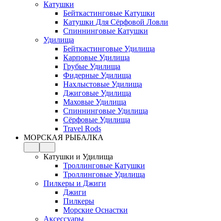
Катушки
Бейткастинговые Катушки
Катушки Для Сёрфовой Ловли
Спиннинговые Катушки
Удилища
Бейткастинговые Удилища
Карповые Удилища
Грубые Удилища
Фидерные Удилища
Нахлыстовые Удилища
Джиговые Удилища
Маховые Удилища
Спиннинговые Удилища
Сёрфовые Удилища
Travel Rods
МОРСКАЯ РЫБАЛКА
Катушки и Удилища
Троллинговые Катушки
Троллинговые Удилища
Пилкеры и Джиги
Джиги
Пилкеры
Морские Оснастки
Аксессуары