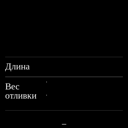
Длина
7'/210CM
Вес
24px Title
отливки
24px Title
—