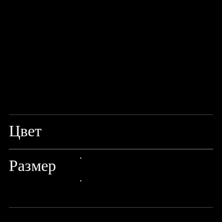
Цвет
TITANIUM BLACK
Размер
24px Title
24px Title