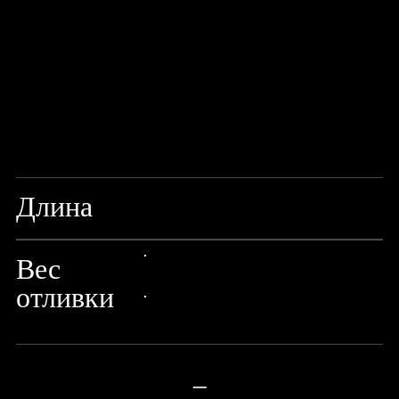
Длина
8"/240СМ
Вес
24px Title
отливки
24px Title
—