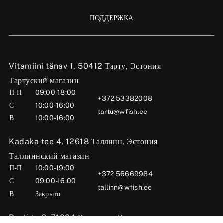
ПОДДЕРЖКА
Vitamiini tänav 1, 50412 Тарту, Эстония
Тартуский магазин
П-П
09:00-18:00
+372 53382008
С
10:00-16:00
tartu@wfish.ee
В
10:00-16:00
Kadaka tee 4, 12618 Таллинн, Эстония
Таллиннский магазин
П-П
10:00-19:00
+372 56669984
С
09:00-16:00
tallinn@wfish.ee
В
Закрыто
Posti tn 6, 71004 Вильянди, Эстония