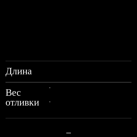
Длина
8'6"/255CM
Вес
24px Title
отливки
24px Title
—