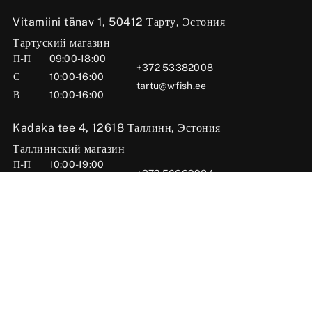
Vitamiini tänav 1, 50412 Тарту, Эстония
Тартуский магазин
П-П
09:00-18:00
+372 53382008
С
10:00-16:00
tartu@wfish.ee
В
10:00-16:00
Kadaka tee 4, 12618 Таллинн, Эстония
Таллиннский магазин
П-П
10:00-19:00
+372 56669984
С
09:00-16:00
tallinn@wfish.ee
В
Закрыто
Posti tn 6, 71004 Вильянди, Эстония
Вильяндиский магазин
П-П
10:00-18:00
+372 58510424
С
09:00-15:00
viljandi@wfish.ee
В
Закрыто