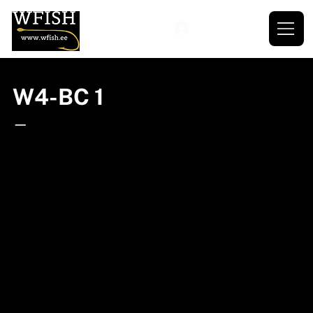
W4-BC 1
—