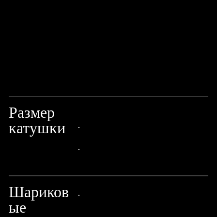
Размер
101 SSG
катушки
24px Title
24px Title
Шариков
ые
24px Title