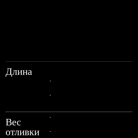
Длина
8'4"/250CM
24px Title
24px Title
Вес
24px Title
отливки
24px Title