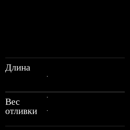
Длина
8'4"/250CM
24px Title
Вес
24px Title
отливки
24px Title