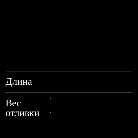
Длина
7'/210CM
Вес
24px Title
отливки
24px Title