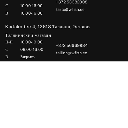
+372 53382008
С
10:00-16:00
tartu@wfish.ee
В
10:00-16:00
Kadaka tee 4, 12618 Таллинн, Эстония
Таллиннский магазин
П-П
10:00-19:00
+372 56669984
С
09:00-16:00
tallinn@wfish.ee
В
Закрыто
Posti tn 6, 71004 Вильянди, Эстония
Вильяндиский магазин
П-П
10:00-18:00
+372 58510424
С
09:00-15:00
viljandi@wfish.ee
В
Закрыто
Oü Wfish 2025