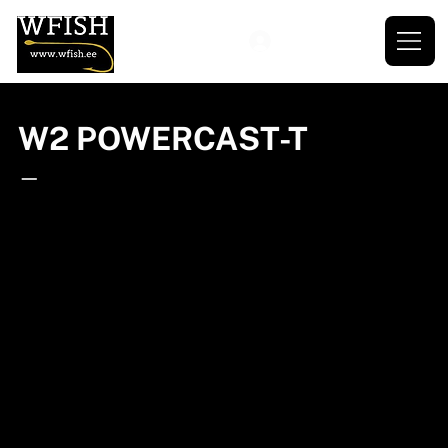
W2 POWERCAST-T
—