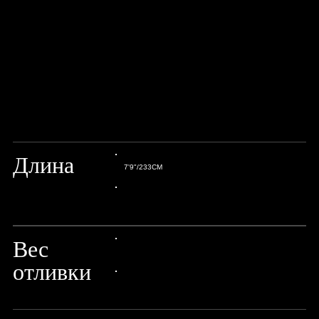
Длина
7'9"/233CM
24px Title
Вес
24px Title
отливки
24px Title