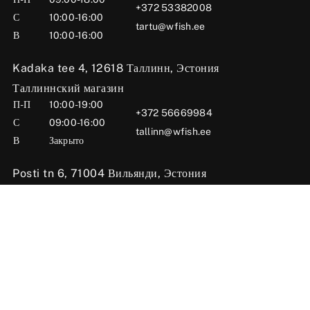
+372 53382008
С
10:00-16:00
tartu@wfish.ee
В
10:00-16:00
Kadaka tee 4, 12618 Таллинн, Эстония
Таллиннский магазин
П-П
10:00-19:00
+372 56669984
С
09:00-16:00
tallinn@wfish.ee
В
Закрыто
Posti tn 6, 71004 Вильянди, Эстония
Вильяндиский магазин
П-П
10:00-18:00
+372 58510424
С
09:00-15:00
viljandi@wfish.ee
В
Закрыто
Oü Wfish 2025