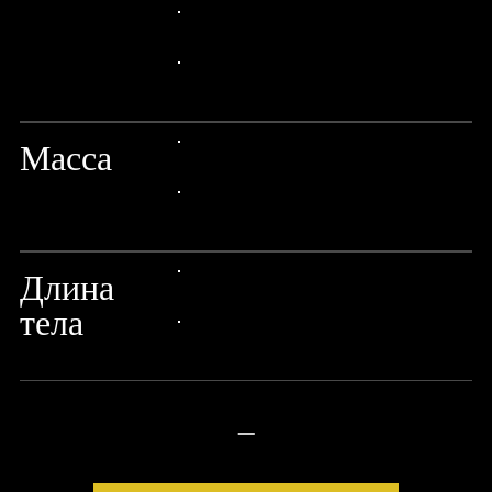
Γ
24px Title
24px Title
Масса
24px Title
24px Title
Длина
24px Title
тела
24px Title
—