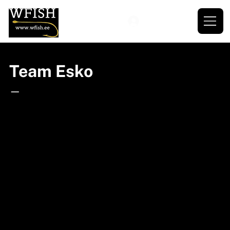
Team Esko
—