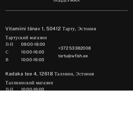
Vitamiini tänav 1, 50412 Тарту, Эстония
Тартуский магазин
П-П
09:00-18:00
+372 53382008
С
10:00-16:00
tartu@wfish.ee
В
10:00-16:00
Kadaka tee 4, 12618 Таллинн, Эстония
Таллиннский магазин
П-П
10:00-19:00
+372 56669984
С
09:00-16:00
tallinn@wfish.ee
В
Закрыто
Posti tn 6, 71004 Вильянди, Эстония
Вильяндиский магазин