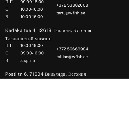
П-П
09:00-18:00
+372 53382008
С
10:00-16:00
tartu@wfish.ee
В
10:00-16:00
Kadaka tee 4, 12618 Таллинн, Эстония
Таллиннский магазин
П-П
10:00-19:00
+372 56669984
С
09:00-16:00
tallinn@wfish.ee
В
Закрыто
Posti tn 6, 71004 Вильянди, Эстония
Вильяндиский магазин
П-П
10:00-18:00
+372 58510424
С
09:00-15:00
viljandi@wfish.ee
В
Закрыто
Oü Wfish 2025