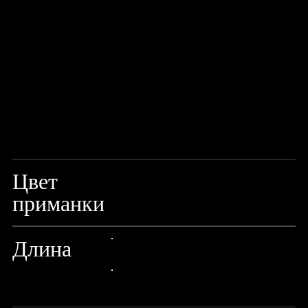
Цвет
GOLD/SILVER
приманки
Длина
24px Title
24px Title