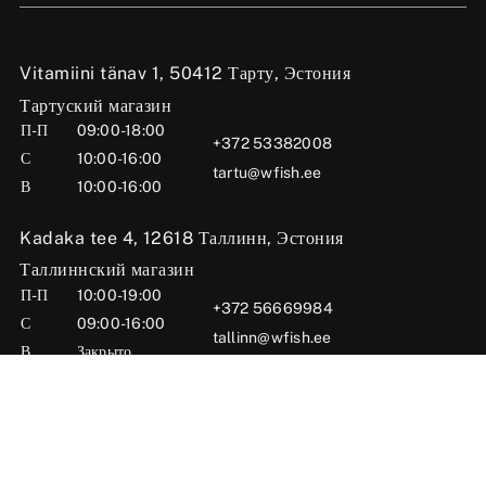
Vitamiini tänav 1, 50412 Тарту, Эстония
Тартуский магазин
П-П
09:00-18:00
+372 53382008
С
10:00-16:00
tartu@wfish.ee
В
10:00-16:00
Kadaka tee 4, 12618 Таллинн, Эстония
Таллиннский магазин
П-П
10:00-19:00
+372 56669984
С
09:00-16:00
tallinn@wfish.ee
В
Закрыто
Posti tn 6, 71004 Вильянди, Эстония
Вильяндиский магазин
П-П
10:00-18:00
+372 58510424