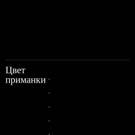
Цвет
CRAZY FIRETIGER
приманки
24px Title
24px Title
24px Title
24px Title