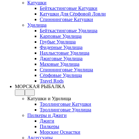
Катушки
Бейткастинговые Катушки
Катушки Для Сёрфовой Ловли
Спиннинговые Катушки
Удилища
Бейткастинговые Удилища
Карповые Удилища
Грубые Удилища
Фидерные Удилища
Нахлыстовые Удилища
Джиговые Удилища
Маховые Удилища
Спиннинговые Удилища
Сёрфовые Удилища
Travel Rods
МОРСКАЯ РЫБАЛКА
Катушки и Удилища
Троллинговые Катушки
Троллинговые Удилища
Пилкеры и Джиги
Джиги
Пилкеры
Морские Оснастки
Аксессуары