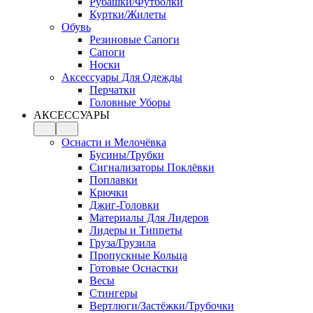
Рубашки/Футболки
Куртки/Жилеты
Обувь
Резиновые Сапоги
Сапоги
Носки
Аксессуары Для Одежды
Перчатки
Головные Уборы
АКСЕССУАРЫ
Оснасти и Мелочёвка
Бусины/Трубки
Сигнализаторы Поклёвки
Поплавки
Крючки
Джиг-Головки
Материалы Для Лидеров
Лидеры и Типпеты
Груза/Грузила
Пропускные Кольца
Готовые Оснастки
Весы
Стингеры
Вертлюги/Застёжки/Трубочки