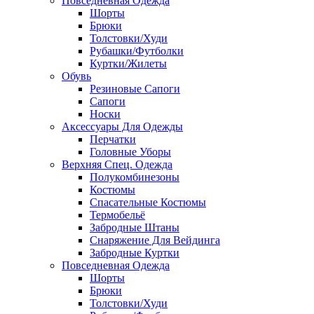
Повседневная Одежда
Шорты
Брюки
Толстовки/Худи
Рубашки/Футболки
Куртки/Жилеты
Обувь
Резиновые Сапоги
Сапоги
Носки
Аксессуары Для Одежды
Перчатки
Головные Уборы
Верхняя Спец. Одежда
Полукомбинезоны
Костюмы
Спасательные Костюмы
Термобельё
Забродные Штаны
Снаряжение Для Вейдинга
Забродные Куртки
Повседневная Одежда
Шорты
Брюки
Толстовки/Худи