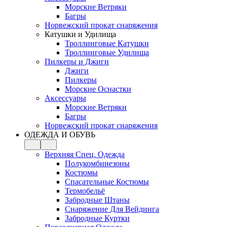
Морские Ветряки
Багры
Норвежский прокат снаряжения
Катушки и Удилища
Троллинговые Катушки
Троллинговые Удилища
Пилкеры и Джиги
Джиги
Пилкеры
Морские Оснастки
Аксессуары
Морские Ветряки
Багры
Норвежский прокат снаряжения
ОДЕЖДА И ОБУВЬ
Верхняя Спец. Одежда
Полукомбинезоны
Костюмы
Спасательные Костюмы
Термобельё
Забродные Штаны
Снаряжение Для Вейдинга
Забродные Куртки