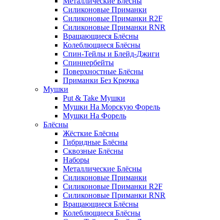
Металлические Блёсны
Силиконовые Приманки
Силиконовые Приманки R2F
Силиконовые Приманки RNR
Вращающиеся Блёсны
Колеблющиеся Блёсны
Спин-Тейлы и Блейд-Джиги
Спиннербейты
Поверхностные Блёсны
Приманки Без Крючка
Мушки
Put & Take Мушки
Мушки На Морскую Форель
Мушки На Форель
Блёсны
Жёсткие Блёсны
Гибридные Блёсны
Сквозные Блёсны
Наборы
Металлические Блёсны
Силиконовые Приманки
Силиконовые Приманки R2F
Силиконовые Приманки RNR
Вращающиеся Блёсны
Колеблющиеся Блёсны