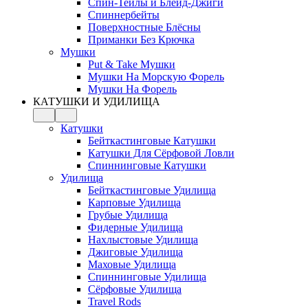
Спин-Тейлы и Блейд-Джиги
Спиннербейты
Поверхностные Блёсны
Приманки Без Крючка
Мушки
Put & Take Мушки
Мушки На Морскую Форель
Мушки На Форель
КАТУШКИ И УДИЛИЩА
Катушки
Бейткастинговые Катушки
Катушки Для Сёрфовой Ловли
Спиннинговые Катушки
Удилища
Бейткастинговые Удилища
Карповые Удилища
Грубые Удилища
Фидерные Удилища
Нахлыстовые Удилища
Джиговые Удилища
Маховые Удилища
Спиннинговые Удилища
Сёрфовые Удилища
Travel Rods