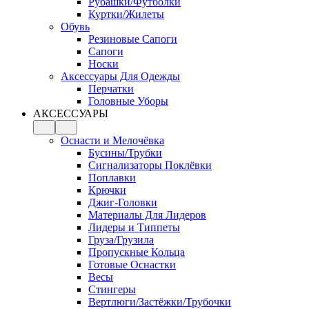
Рубашки/Футболки
Куртки/Жилеты
Обувь
Резиновые Сапоги
Сапоги
Носки
Аксессуары Для Одежды
Перчатки
Головные Уборы
АКСЕССУАРЫ
Оснасти и Мелочёвка
Бусины/Трубки
Сигнализаторы Поклёвки
Поплавки
Крючки
Джиг-Головки
Материалы Для Лидеров
Лидеры и Типпеты
Груза/Грузила
Пропускные Кольца
Готовые Оснастки
Весы
Стингеры
Вертлюги/Застёжки/Трубочки