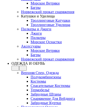
Морские Ветряки
Багры
Норвежский прокат снаряжения
Катушки и Удилища
Троллинговые Катушки
Троллинговые Удилища
Пилкеры и Джиги
Джиги
Пилкеры
Морские Оснастки
Аксессуары
Морские Ветряки
Багры
Норвежский прокат снаряжения
ОДЕЖДА И ОБУВЬ
Верхняя Спец. Одежда
Полукомбинезоны
Костюмы
Спасательные Костюмы
Термобельё
Забродные Штаны
Снаряжение Для Вейдинга
Забродные Куртки