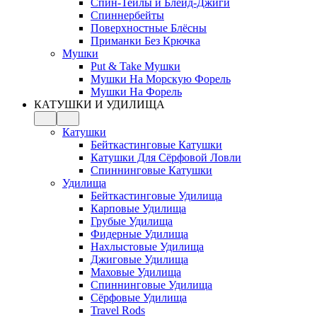
Спин-Тейлы и Блейд-Джиги
Спиннербейты
Поверхностные Блёсны
Приманки Без Крючка
Мушки
Put & Take Мушки
Мушки На Морскую Форель
Мушки На Форель
КАТУШКИ И УДИЛИЩА
Катушки
Бейткастинговые Катушки
Катушки Для Сёрфовой Ловли
Спиннинговые Катушки
Удилища
Бейткастинговые Удилища
Карповые Удилища
Грубые Удилища
Фидерные Удилища
Нахлыстовые Удилища
Джиговые Удилища
Маховые Удилища
Спиннинговые Удилища
Сёрфовые Удилища
Travel Rods