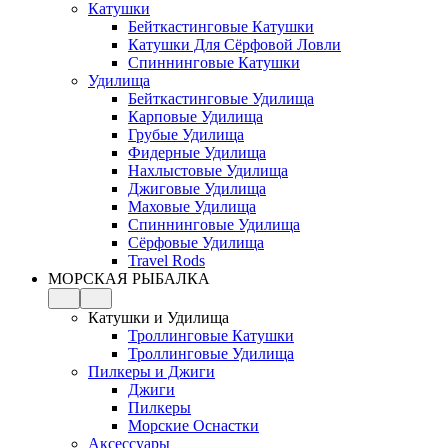
Катушки
Бейткастинговые Катушки
Катушки Для Сёрфовой Ловли
Спиннинговые Катушки
Удилища
Бейткастинговые Удилища
Карповые Удилища
Грубые Удилища
Фидерные Удилища
Нахлыстовые Удилища
Джиговые Удилища
Маховые Удилища
Спиннинговые Удилища
Сёрфовые Удилища
Travel Rods
МОРСКАЯ РЫБАЛКА
Катушки и Удилища
Троллинговые Катушки
Троллинговые Удилища
Пилкеры и Джиги
Джиги
Пилкеры
Морские Оснастки
Аксессуары