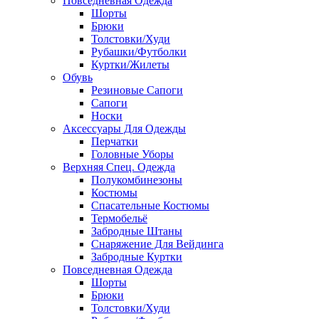
Повседневная Одежда
Шорты
Брюки
Толстовки/Худи
Рубашки/Футболки
Куртки/Жилеты
Обувь
Резиновые Сапоги
Сапоги
Носки
Аксессуары Для Одежды
Перчатки
Головные Уборы
Верхняя Спец. Одежда
Полукомбинезоны
Костюмы
Спасательные Костюмы
Термобельё
Забродные Штаны
Снаряжение Для Вейдинга
Забродные Куртки
Повседневная Одежда
Шорты
Брюки
Толстовки/Худи