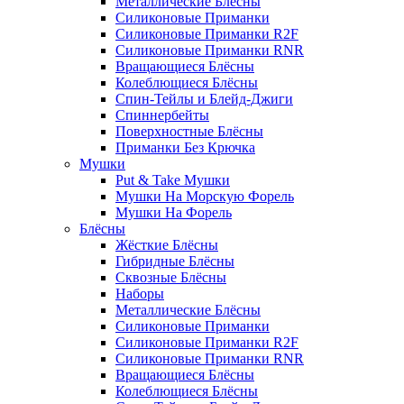
Металлические Блёсны
Силиконовые Приманки
Силиконовые Приманки R2F
Силиконовые Приманки RNR
Вращающиеся Блёсны
Колеблющиеся Блёсны
Спин-Тейлы и Блейд-Джиги
Спиннербейты
Поверхностные Блёсны
Приманки Без Крючка
Мушки
Put & Take Мушки
Мушки На Морскую Форель
Мушки На Форель
Блёсны
Жёсткие Блёсны
Гибридные Блёсны
Сквозные Блёсны
Наборы
Металлические Блёсны
Силиконовые Приманки
Силиконовые Приманки R2F
Силиконовые Приманки RNR
Вращающиеся Блёсны
Колеблющиеся Блёсны