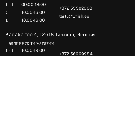
П-П
09:00-18:00
+372 53382008
С
10:00-16:00
tartu@wfish.ee
В
10:00-16:00
Kadaka tee 4, 12618 Таллинн, Эстония
Таллиннский магазин
П-П
10:00-19:00
+372 56669984
С
09:00-16:00
tallinn@wfish.ee
В
Закрыто
Posti tn 6, 71004 Вильянди, Эстония
Вильяндиский магазин
П-П
10:00-18:00
+372 58510424
С
09:00-15:00
viljandi@wfish.ee
В
Закрыто
Oü Wfish 2025