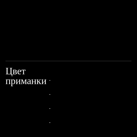
Цвет
REAL RUDD
приманки
24px Title
24px Title
24px Title
24px Title