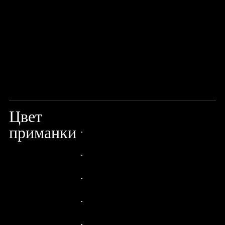
Цвет
STEEL SARDINE
приманки
24px Title
24px Title
24px Title
24px Title