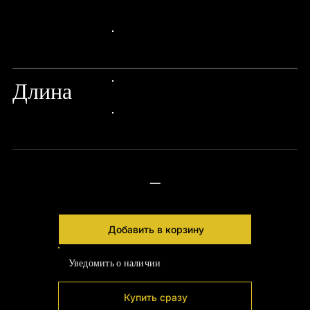
24px Title
24px Title
Длина
24px Title
24px Title
—
Добавить в корзину
Уведомить о наличии
Купить сразу