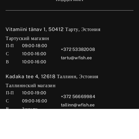
Vitamiini tänav 1, 50412 Тарту, Эстония
Тартуский магазин
П-П
09:00-18:00
+372 53382008
С
10:00-16:00
tartu@wfish.ee
В
10:00-16:00
Kadaka tee 4, 12618 Таллинн, Эстония
Таллиннский магазин
П-П
10:00-19:00
+372 56669984
С
09:00-16:00
tallinn@wfish.ee
В
Закрыто
Posti tn 6, 71004 Вильянди, Эстония
Вильяндиский магазин