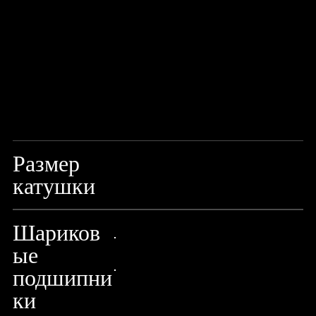
Размер
200 LH
катушки
Шариков
ые
24px Title
подшипни
24px Title
ки