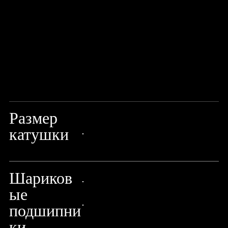
Размер
4000 FD
катушки
24px Title
Шариков
ые
24px Title
подшипни
24px Title
ки