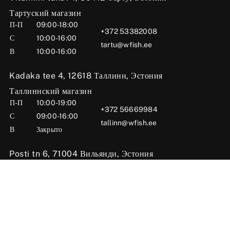
Тартуский магазин
П-П
09:00-18:00
+372 53382008
С
10:00-16:00
tartu@wfish.ee
В
10:00-16:00
Kadaka tee 4, 12618 Таллинн, Эстония
Таллиннский магазин
П-П
10:00-19:00
+372 56669984
С
09:00-16:00
tallinn@wfish.ee
В
Закрыто
Posti tn 6, 71004 Вильянди, Эстония
Вильяндиский магазин
П-П
10:00-18:00
+372 58510424
С
09:00-15:00
viljandi@wfish.ee
В
Закрыто