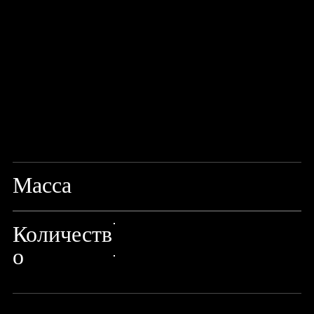
Масса
MIX
Количеств
24px Title
о
24px Title