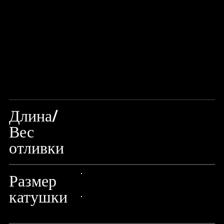
Длина/
Вес
4'/122CM/3–15G
отливки
Размер
24px Title
катушки
24px Title