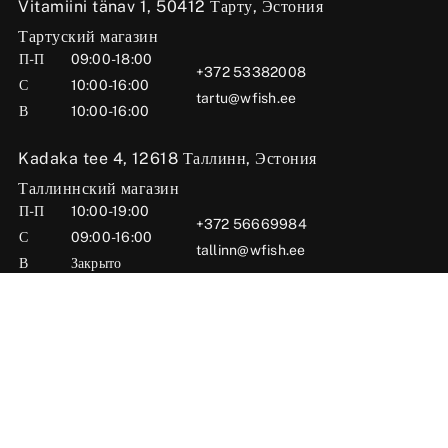
Vitamiini tänav 1, 50412 Тарту, Эстония
Тартуский магазин
П-П
09:00-18:00
+372 53382008
С
10:00-16:00
tartu@wfish.ee
В
10:00-16:00
Kadaka tee 4, 12618 Таллинн, Эстония
Таллиннский магазин
П-П
10:00-19:00
+372 56669984
С
09:00-16:00
tallinn@wfish.ee
В
Закрыто
Posti tn 6, 71004 Вильянди, Эстония
Вильяндиский магазин
П-П
10:00-18:00
+372 58510424
С
09:00-15:00
viljandi@wfish.ee
В
Закрыто