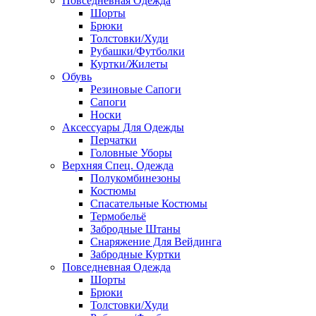
Повседневная Одежда
Шорты
Брюки
Толстовки/Худи
Рубашки/Футболки
Куртки/Жилеты
Обувь
Резиновые Сапоги
Сапоги
Носки
Аксессуары Для Одежды
Перчатки
Головные Уборы
Верхняя Спец. Одежда
Полукомбинезоны
Костюмы
Спасательные Костюмы
Термобельё
Забродные Штаны
Снаряжение Для Вейдинга
Забродные Куртки
Повседневная Одежда
Шорты
Брюки
Толстовки/Худи