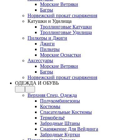
Морские Ветряки
Багры
Норвежский прокат снаряжения
Катушки и Удилища
Троллинговые Катушки
Троллинговые Удилища
Пилкеры и Джиги
Джиги
Пилкеры
Морские Оснастки
Аксессуары
Морские Ветряки
Багры
Норвежский прокат снаряжения
ОДЕЖДА И ОБУВЬ
Верхняя Спец. Одежда
Полукомбинезоны
Костюмы
Спасательные Костюмы
Термобельё
Забродные Штаны
Снаряжение Для Вейдинга
Забродные Куртки