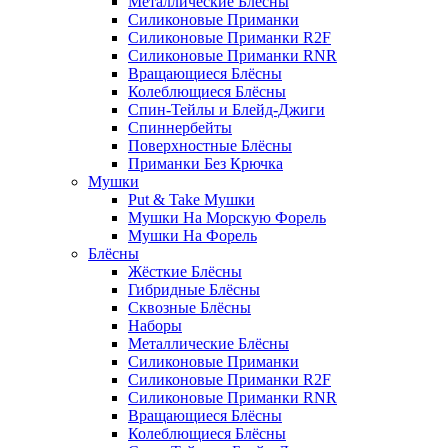
Металлические Блёсны
Силиконовые Приманки
Силиконовые Приманки R2F
Силиконовые Приманки RNR
Вращающиеся Блёсны
Колеблющиеся Блёсны
Спин-Тейлы и Блейд-Джиги
Спиннербейты
Поверхностные Блёсны
Приманки Без Крючка
Мушки
Put & Take Мушки
Мушки На Морскую Форель
Мушки На Форель
Блёсны
Жёсткие Блёсны
Гибридные Блёсны
Сквозные Блёсны
Наборы
Металлические Блёсны
Силиконовые Приманки
Силиконовые Приманки R2F
Силиконовые Приманки RNR
Вращающиеся Блёсны
Колеблющиеся Блёсны