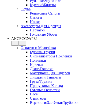
Рубашки/Футболки
Куртки/Жилеты
Обувь
Резиновые Сапоги
Сапоги
Носки
Аксессуары Для Одежды
Перчатки
Головные Уборы
АКСЕССУАРЫ
Оснасти и Мелочёвка
Бусины/Трубки
Сигнализаторы Поклёвки
Поплавки
Крючки
Джиг-Головки
Материалы Для Лидеров
Лидеры и Типпеты
Груза/Грузила
Пропускные Кольца
Готовые Оснастки
Весы
Стингеры
Вертлюги/Застёжки/Трубочки