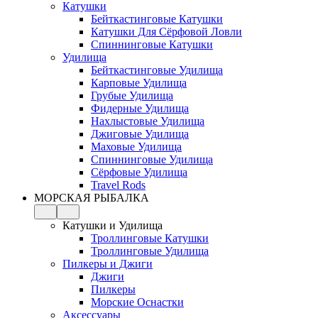
Катушки
Бейткастинговые Катушки
Катушки Для Сёрфовой Ловли
Спиннинговые Катушки
Удилища
Бейткастинговые Удилища
Карповые Удилища
Грубые Удилища
Фидерные Удилища
Нахлыстовые Удилища
Джиговые Удилища
Маховые Удилища
Спиннинговые Удилища
Сёрфовые Удилища
Travel Rods
МОРСКАЯ РЫБАЛКА
Катушки и Удилища
Троллинговые Катушки
Троллинговые Удилища
Пилкеры и Джиги
Джиги
Пилкеры
Морские Оснастки
Аксессуары