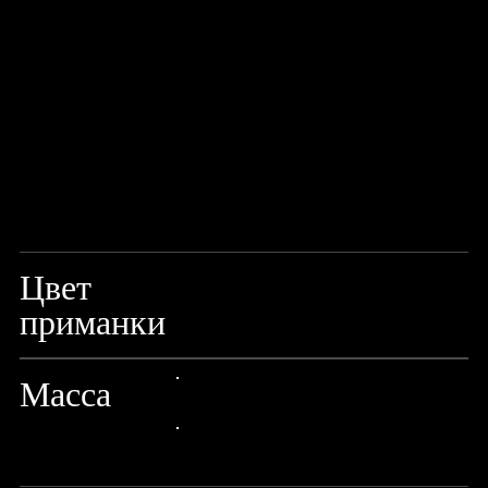
Цвет
KIT
приманки
Масса
24px Title
24px Title