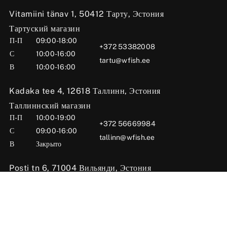
Vitamiini tänav 1, 50412 Тарту, Эстония
Тартуский магазин
П-П
09:00-18:00
+372 53382008
С
10:00-16:00
tartu@wfish.ee
В
10:00-16:00
Kadaka tee 4, 12618 Таллинн, Эстония
Таллиннский магазин
П-П
10:00-19:00
+372 56669984
С
09:00-16:00
tallinn@wfish.ee
В
Закрыто
Posti tn 6, 71004 Вильянди, Эстония
Вильяндиский магазин
П-П
10:00-18:00
+372 58510424
С
09:00-15:00
viljandi@wfish.ee
В
Закрыто