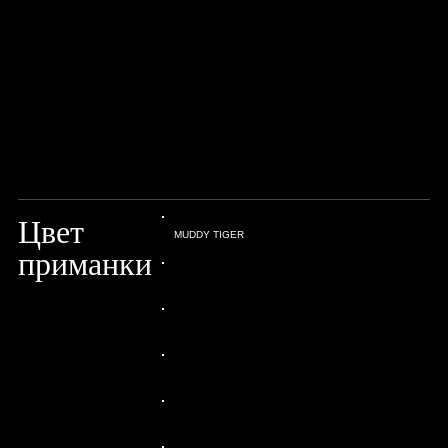
Цвет
MUDDY TIGER
приманки
24px Title
24px Title
24px Title
24px Title