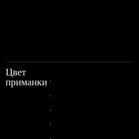
Цвет
ORANGE/YELLOW/PEARL
приманки
24px Title
24px Title
24px Title
24px Title