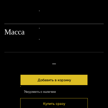
24px Title
24px Title
Масса
24px Title
24px Title
—
Добавить в корзину
Уведомить о наличии
Купить сразу