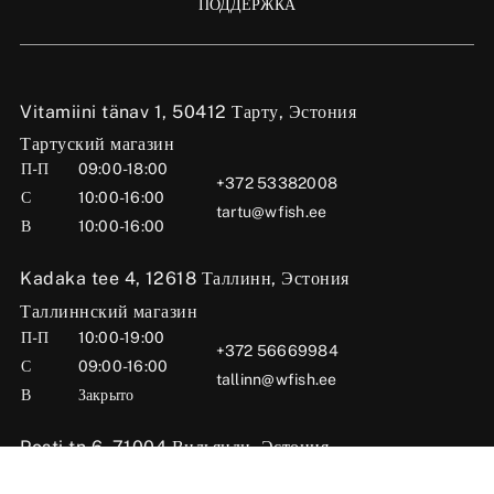
ПОДДЕРЖКА
Vitamiini tänav 1, 50412 Тарту, Эстония
Тартуский магазин
П-П
09:00-18:00
+372 53382008
С
10:00-16:00
tartu@wfish.ee
В
10:00-16:00
Kadaka tee 4, 12618 Таллинн, Эстония
Таллиннский магазин
П-П
10:00-19:00
+372 56669984
С
09:00-16:00
tallinn@wfish.ee
В
Закрыто
Posti tn 6, 71004 Вильянди, Эстония
Вильяндиский магазин