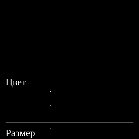
Цвет
PINK/SILVER
24px Title
24px Title
Размер
24px Title