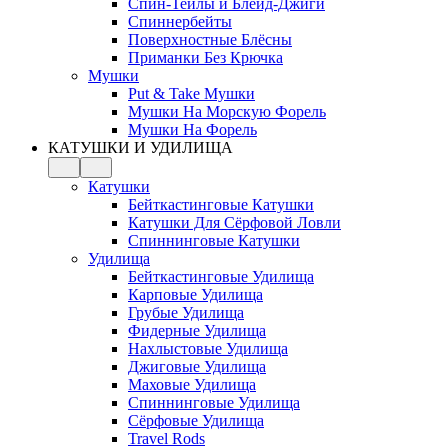
Спин-Тейлы и Блейд-Джиги
Спиннербейты
Поверхностные Блёсны
Приманки Без Крючка
Мушки
Put & Take Мушки
Мушки На Морскую Форель
Мушки На Форель
КАТУШКИ И УДИЛИЩА
Катушки
Бейткастинговые Катушки
Катушки Для Сёрфовой Ловли
Спиннинговые Катушки
Удилища
Бейткастинговые Удилища
Карповые Удилища
Грубые Удилища
Фидерные Удилища
Нахлыстовые Удилища
Джиговые Удилища
Маховые Удилища
Спиннинговые Удилища
Сёрфовые Удилища
Travel Rods