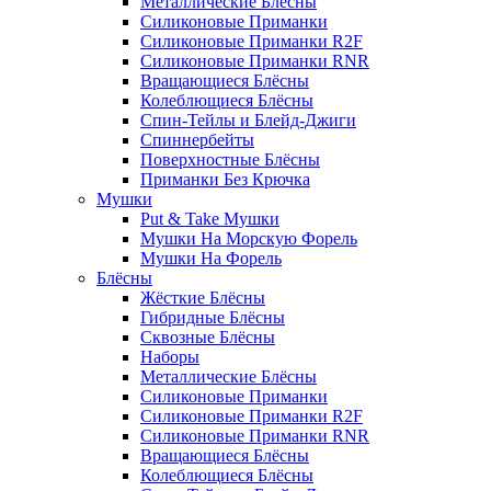
Металлические Блёсны
Силиконовые Приманки
Силиконовые Приманки R2F
Силиконовые Приманки RNR
Вращающиеся Блёсны
Колеблющиеся Блёсны
Спин-Тейлы и Блейд-Джиги
Спиннербейты
Поверхностные Блёсны
Приманки Без Крючка
Мушки
Put & Take Мушки
Мушки На Морскую Форель
Мушки На Форель
Блёсны
Жёсткие Блёсны
Гибридные Блёсны
Сквозные Блёсны
Наборы
Металлические Блёсны
Силиконовые Приманки
Силиконовые Приманки R2F
Силиконовые Приманки RNR
Вращающиеся Блёсны
Колеблющиеся Блёсны