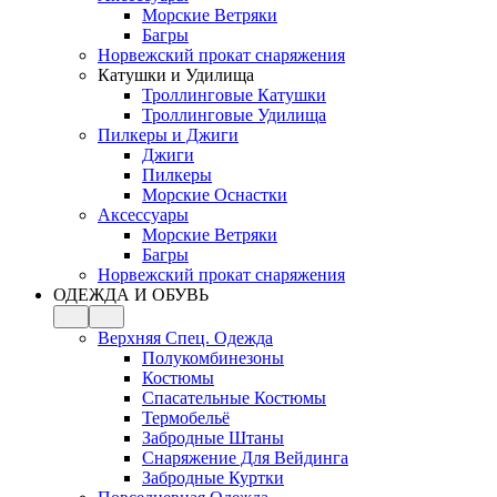
Морские Ветряки
Багры
Норвежский прокат снаряжения
Катушки и Удилища
Троллинговые Катушки
Троллинговые Удилища
Пилкеры и Джиги
Джиги
Пилкеры
Морские Оснастки
Аксессуары
Морские Ветряки
Багры
Норвежский прокат снаряжения
ОДЕЖДА И ОБУВЬ
Верхняя Спец. Одежда
Полукомбинезоны
Костюмы
Спасательные Костюмы
Термобельё
Забродные Штаны
Снаряжение Для Вейдинга
Забродные Куртки