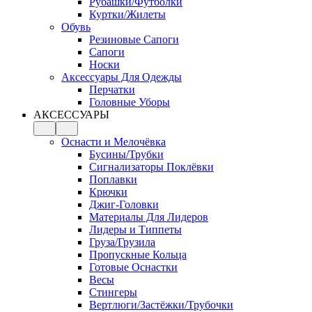
Рубашки/Футболки
Куртки/Жилеты
Обувь
Резиновые Сапоги
Сапоги
Носки
Аксессуары Для Одежды
Перчатки
Головные Уборы
АКСЕССУАРЫ
Оснасти и Мелочёвка
Бусины/Трубки
Сигнализаторы Поклёвки
Поплавки
Крючки
Джиг-Головки
Материалы Для Лидеров
Лидеры и Типпеты
Груза/Грузила
Пропускные Кольца
Готовые Оснастки
Весы
Стингеры
Вертлюги/Застёжки/Трубочки