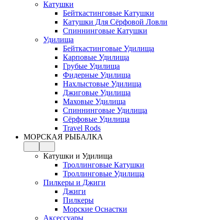
Катушки
Бейткастинговые Катушки
Катушки Для Сёрфовой Ловли
Спиннинговые Катушки
Удилища
Бейткастинговые Удилища
Карповые Удилища
Грубые Удилища
Фидерные Удилища
Нахлыстовые Удилища
Джиговые Удилища
Маховые Удилища
Спиннинговые Удилища
Сёрфовые Удилища
Travel Rods
МОРСКАЯ РЫБАЛКА
Катушки и Удилища
Троллинговые Катушки
Троллинговые Удилища
Пилкеры и Джиги
Джиги
Пилкеры
Морские Оснастки
Аксессуары