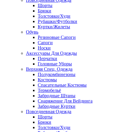
Повседневная Одежда
Шорты
Брюки
Толстовки/Худи
Рубашки/Футболки
Куртки/Жилеты
Обувь
Резиновые Сапоги
Сапоги
Носки
Аксессуары Для Одежды
Перчатки
Головные Уборы
Верхняя Спец. Одежда
Полукомбинезоны
Костюмы
Спасательные Костюмы
Термобельё
Забродные Штаны
Снаряжение Для Вейдинга
Забродные Куртки
Повседневная Одежда
Шорты
Брюки
Толстовки/Худи