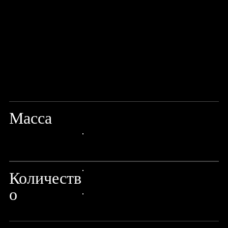
Масса
21G
24px Title
Количеств
24px Title
о
24px Title