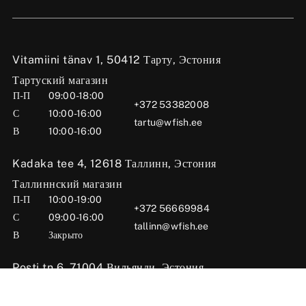
Vitamiini tänav 1, 50412 Тарту, Эстония
Тартуский магазин
П-П
09:00-18:00
+372 53382008
С
10:00-16:00
tartu@wfish.ee
В
10:00-16:00
Kadaka tee 4, 12618 Таллинн, Эстония
Таллиннский магазин
П-П
10:00-19:00
+372 56669984
С
09:00-16:00
tallinn@wfish.ee
В
Закрыто
Posti tn 6, 71004 Вильянди, Эстония
Вильяндиский магазин
П-П
10:00-18:00