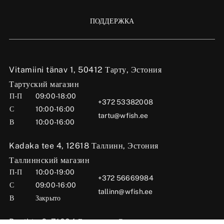
ПОДДЕРЖКА
Vitamiini tänav 1, 50412 Тарту, Эстония
Тартуский магазин
П-П
09:00-18:00
+372 53382008
С
10:00-16:00
tartu@wfish.ee
В
10:00-16:00
Kadaka tee 4, 12618 Таллинн, Эстония
Таллиннский магазин
П-П
10:00-19:00
+372 56669984
С
09:00-16:00
tallinn@wfish.ee
В
Закрыто
Posti tn 6, 71004 Вильянди, Эстония