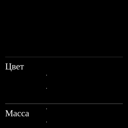
Цвет
SILVER
24px Title
24px Title
Масса
24px Title
24px Title