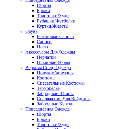
Повседневная Одежда
Шорты
Брюки
Толстовки/Худи
Рубашки/Футболки
Куртки/Жилеты
Обувь
Резиновые Сапоги
Сапоги
Носки
Аксессуары Для Одежды
Перчатки
Головные Уборы
Верхняя Спец. Одежда
Полукомбинезоны
Костюмы
Спасательные Костюмы
Термобельё
Забродные Штаны
Снаряжение Для Вейдинга
Забродные Куртки
Повседневная Одежда
Шорты
Брюки
Толстовки/Худи