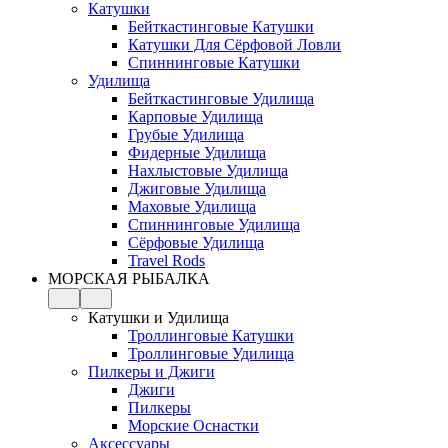
Катушки
Бейткастинговые Катушки
Катушки Для Сёрфовой Ловли
Спиннинговые Катушки
Удилища
Бейткастинговые Удилища
Карповые Удилища
Грубые Удилища
Фидерные Удилища
Нахлыстовые Удилища
Джиговые Удилища
Маховые Удилища
Спиннинговые Удилища
Сёрфовые Удилища
Travel Rods
МОРСКАЯ РЫБАЛКА
Катушки и Удилища
Троллинговые Катушки
Троллинговые Удилища
Пилкеры и Джиги
Джиги
Пилкеры
Морские Оснастки
Аксессуары