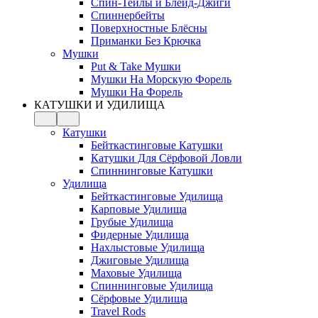
Спин-Тейлы и Блейд-Джиги
Спиннербейты
Поверхностные Блёсны
Приманки Без Крючка
Мушки
Put & Take Мушки
Мушки На Морскую Форель
Мушки На Форель
КАТУШКИ И УДИЛИЩА
Катушки
Бейткастинговые Катушки
Катушки Для Сёрфовой Ловли
Спиннинговые Катушки
Удилища
Бейткастинговые Удилища
Карповые Удилища
Грубые Удилища
Фидерные Удилища
Нахлыстовые Удилища
Джиговые Удилища
Маховые Удилища
Спиннинговые Удилища
Сёрфовые Удилища
Travel Rods