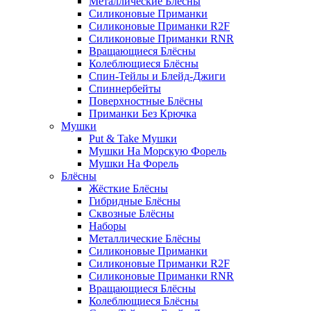
Металлические Блёсны
Силиконовые Приманки
Силиконовые Приманки R2F
Силиконовые Приманки RNR
Вращающиеся Блёсны
Колеблющиеся Блёсны
Спин-Тейлы и Блейд-Джиги
Спиннербейты
Поверхностные Блёсны
Приманки Без Крючка
Мушки
Put & Take Мушки
Мушки На Морскую Форель
Мушки На Форель
Блёсны
Жёсткие Блёсны
Гибридные Блёсны
Сквозные Блёсны
Наборы
Металлические Блёсны
Силиконовые Приманки
Силиконовые Приманки R2F
Силиконовые Приманки RNR
Вращающиеся Блёсны
Колеблющиеся Блёсны