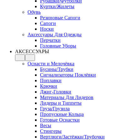
Рубашки/Футболки
Куртки/Жилеты
Обувь
Резиновые Сапоги
Сапоги
Носки
Аксессуары Для Одежды
Перчатки
Головные Уборы
АКСЕССУАРЫ
Оснасти и Мелочёвка
Бусины/Трубки
Сигнализаторы Поклёвки
Поплавки
Крючки
Джиг-Головки
Материалы Для Лидеров
Лидеры и Типпеты
Груза/Грузила
Пропускные Кольца
Готовые Оснастки
Весы
Стингеры
Вертлюги/Застёжки/Трубочки