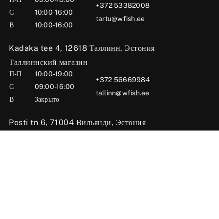
+372 53382008
С
10:00-16:00
tartu@wfish.ee
В
10:00-16:00
Kadaka tee 4, 12618 Таллинн, Эстония
Таллиннский магазин
П-П
10:00-19:00
+372 56669984
С
09:00-16:00
tallinn@wfish.ee
В
Закрыто
Posti tn 6, 71004 Вильянди, Эстония
Вильяндиский магазин
П-П
10:00-18:00
+372 58510424
С
09:00-15:00
viljandi@wfish.ee
В
Закрыто
Oü Wfish 2025