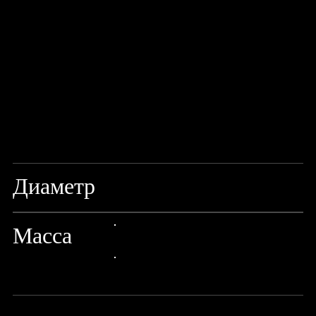
Диаметр
0,80ММ
Масса
24px Title
24px Title