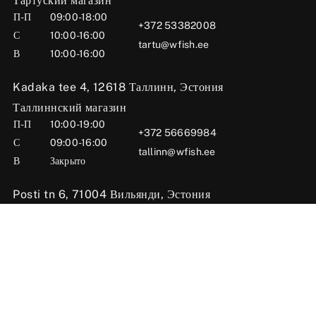
Тартуский магазин
П-П
09:00-18:00
+372 53382008
С
10:00-16:00
tartu@wfish.ee
В
10:00-16:00
Kadaka tee 4, 12618 Таллинн, Эстония
Таллиннский магазин
П-П
10:00-19:00
+372 56669984
С
09:00-16:00
tallinn@wfish.ee
В
Закрыто
Posti tn 6, 71004 Вильянди, Эстония
Вильяндиский магазин
П-П
10:00-18:00
+372 58510424
С
09:00-15:00
viljandi@wfish.ee
В
Закрыто
Oü Wfish 2025