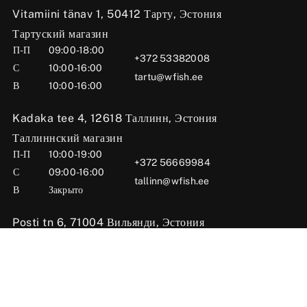
Vitamiini tänav 1, 50412 Тарту, Эстония
Тартуский магазин
П-П
09:00-18:00
+372 53382008
С
10:00-16:00
tartu@wfish.ee
В
10:00-16:00
Kadaka tee 4, 12618 Таллинн, Эстония
Таллиннский магазин
П-П
10:00-19:00
+372 56669984
С
09:00-16:00
tallinn@wfish.ee
В
Закрыто
Posti tn 6, 71004 Вильянди, Эстония
Вильяндиский магазин
П-П
10:00-18:00
+372 58510424
С
09:00-15:00
viljandi@wfish.ee
В
Закрыто