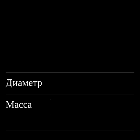
Диаметр
0,90ММ
Масса
24px Title
24px Title