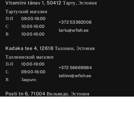
Vitamiini tänav 1, 50412 Тарту, Эстония
Тартуский магазин
П-П
09:00-18:00
+372 53382008
С
10:00-16:00
tartu@wfish.ee
В
10:00-16:00
Kadaka tee 4, 12618 Таллинн, Эстония
Таллиннский магазин
П-П
10:00-19:00
+372 56669984
С
09:00-16:00
tallinn@wfish.ee
В
Закрыто
Posti tn 6, 71004 Вильянди, Эстония
Вильяндиский магазин
П-П
10:00-18:00
+372 58510424
С
09:00-15:00
viljandi@wfish.ee
В
Закрыто