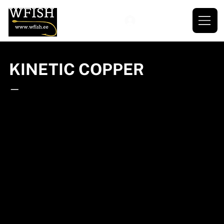
KINETIC COPPER
—