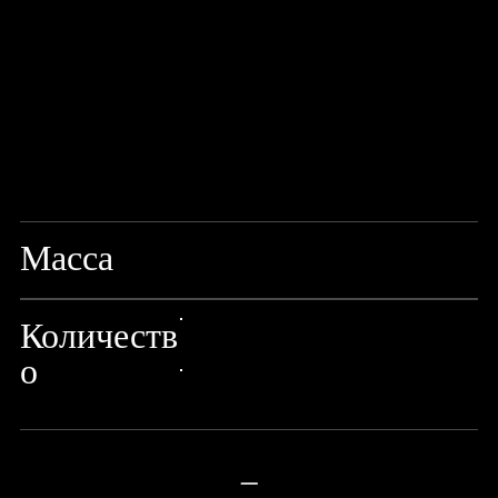
Масса
MIX
Количеств
24px Title
о
24px Title
—